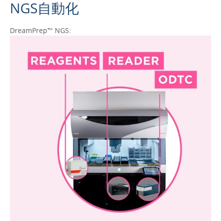
NGS自動化
DreamPrep™ NGS: